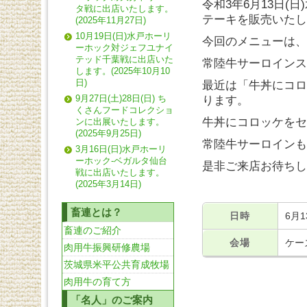
令和3年6月13日(
タ戦に出店いたします。
テーキを販売いたし
(2025年11月27日)
10月19日(日)水戸ホーリ
今回のメニューは、
ーホック対ジェフユナイ
テッド千葉戦に出店いた
常陸牛サーロインス
します。(2025年10月10
日)
最近は「牛丼にコロ
ります。
9月27日(土)28日(日) ち
くさんフードコレクショ
牛丼にコロッケをセ
ンに出展いたします。
(2025年9月25日)
常陸牛サーロインも
3月16日(日)水戸ホーリ
ーホック-ベガルタ仙台
是非ご来店お待ちし
戦に出店いたします。
(2025年3月14日)
畜連とは？
日時
6月1
畜連のご紹介
会場
ケー
肉用牛振興研修農場
茨城県米平公共育成牧場
肉用牛の育て方
「名人」のご案内