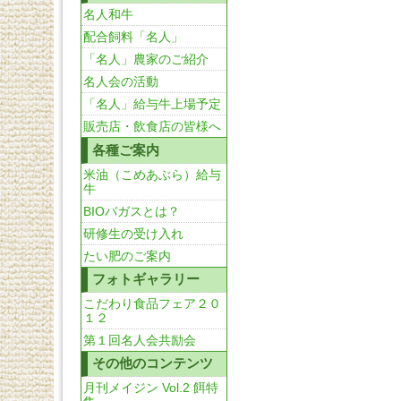
名人和牛
配合飼料「名人」
「名人」農家のご紹介
名人会の活動
「名人」給与牛上場予定
販売店・飲食店の皆様へ
各種ご案内
米油（こめあぶら）給与
牛
BIOバガスとは？
研修生の受け入れ
たい肥のご案内
フォトギャラリー
こだわり食品フェア２０
１２
第１回名人会共励会
その他のコンテンツ
月刊メイジン Vol.2 餌特