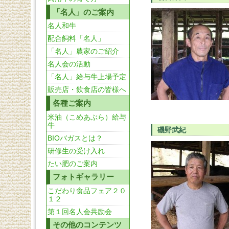
「名人」のご案内
名人和牛
配合飼料「名人」
「名人」農家のご紹介
名人会の活動
「名人」給与牛上場予定
販売店・飲食店の皆様へ
各種ご案内
米油（こめあぶら）給与
牛
磯野武紀
BIOバガスとは？
研修生の受け入れ
たい肥のご案内
フォトギャラリー
こだわり食品フェア２０
１２
第１回名人会共励会
その他のコンテンツ