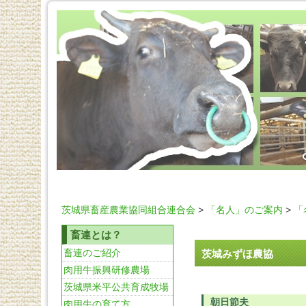
茨城県畜産農業協同組合連合会
>
「名人」のご案内
>
「
畜連とは？
畜連のご紹介
茨城みずほ農協
肉用牛振興研修農場
茨城県米平公共育成牧場
朝日節夫
肉用牛の育て方